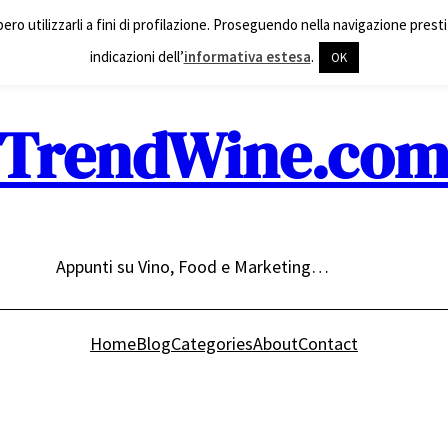
ero utilizzarli a fini di profilazione. Proseguendo nella navigazione presti 
indicazioni dell’
informativa estesa
.
OK
TrendWine.co
Appunti su Vino, Food e Marketing…
Home
Blog
Categories
About
Contact