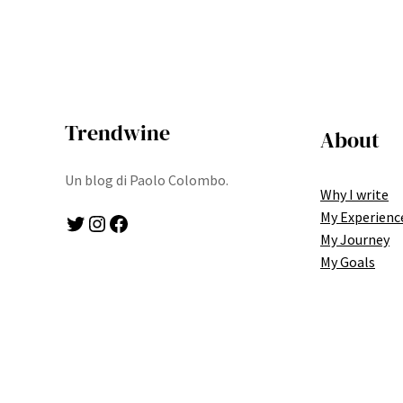
Trendwine
About
Un blog di Paolo Colombo.
Why I write
My Experienc
Twitter
Instagram
Facebook
My Journey
My Goals